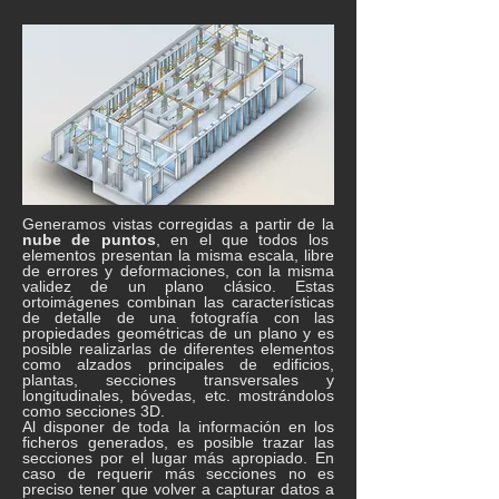
Generamos vistas corregidas a partir de la
nube de puntos
, en el que todos los
elementos presentan la misma escala, libre
de errores y deformaciones, con la misma
validez de un plano clásico. Estas
ortoimágenes combinan las características
de detalle de una fotografía con las
propiedades geométricas de un plano y es
posible realizarlas de diferentes elementos
como alzados principales de edificios,
plantas, secciones transversales y
longitudinales, bóvedas, etc. mostrándolos
como secciones 3D.
Al disponer de toda la información en los
ficheros generados, es posible trazar las
secciones por el lugar más apropiado. En
caso de requerir más secciones no es
preciso tener que volver a capturar datos a