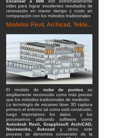
Escanear a BIM
son extremadamente
útiles para lograr excelentes resultados de
renovación en menor tiempo y costo en
comparación con los métodos tradicionales
Modelos Revit, Archicad, Tekla...
El modelo de
nube de puntos
es
ampliamente reconocido como más preciso
que los métodos tradicionales de medición.
La tecnología de escaneo láser 3D captura
primero el entorno tal como está construido,
luego importamos los datos y los
procesamos utilizando software como
Autodesk Revit, Grapphisoft ArchiCAD,
Navisworks, Autocad
y otros; este
proceso se denomina conversión de la