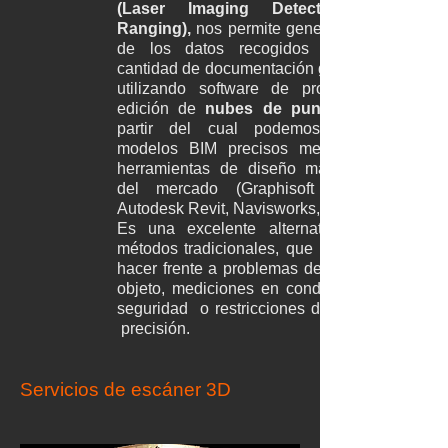
(Laser Imaging Detection and
Ranging),
nos permite generar a partir
de los datos recogidos una gran
cantidad de documentación geométrica
utilizando software de procesado y
edición de
nubes de puntos
partir del cual podemos construir
modelos BIM precisos mediante las
herramientas de diseño más usados
del mercado (Graphisoft Archicad,
Autodesk Revit, Navisworks, Autocad).
Es una excelente alternativa a los
métodos tradicionales, que no pueden
hacer frente a problemas de acceso al
objeto, mediciones en condiciones de
seguridad o restricciones de tiempo y
precisión.
Servicios de escáner 3D