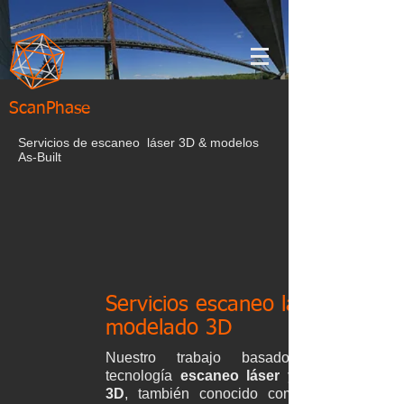
ScanPhase
Servicios de escaneo láser 3D & modelos
As-Built
Servicios escaneo láser y
modelado 3D
Nuestro trabajo basado en la
tecnología
escaneo láser y escáner
3D
, también conocido como