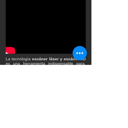
La tecnología
escáner láser y escáner 3D
es una herramienta indispensable para
sectores como de metrología industrial, la
posibilidad de obtener un modelo virtual
completamente fiel al original en alta
resolución abre un campo de posibilidades
enorme para distintas disciplinas. Una vez
obtenido el modelo digital es
posible
reproducirlo en diferentes
materiales
mediante el fresado CNC,
impresión 3D o para realizar modificaciones
de diseño.
Realizamos la digitalización de
elementos de industria reproduciéndolos
con exactitud y precisión a diversas
escalas, mediante el procedimiento de
ingeniería inversa para obtener información