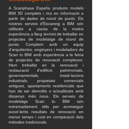
A Scanphase España produïm models
BIM 3D complets i rics en informació a
partir de dades de núvol de punts. Els
nostres serveis d'Escaneig a BIM són
utilitzats a causa de la nostra
experiència a llarg termini de treballar en
projectes de modelatge de núvol de
punts. Comptem amb un equip
d'arquitectes, enginyers i modeladors de
Scan to BIM amb experiència a la feina
de projectes de renovació complexos.
Hem treballat en la renovació i
restauració d'edificis patrimonials,
governamentals, instal·lacions
industrials, propietats comercials
antigues, apartaments residencials que
han de ser demolits o actualitzats amb
dissenys més nous. Els serveis de
modelatge Scan to BIM són
extremadament útils per aconseguir
excel·lents resultats de renovació en
menor temps i cost en comparació dels
mètodes tradicionals.