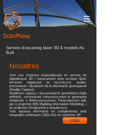
ScanPhase
Serveis d'escaneig làser 3D & models As-
Built
Nosaltres
Som una empresa especialitzada en serveis de
digitalització 3D i mesurament amb escàner làser
terrestre mitjançant la recol·lecció, anàlisi,
presentació i lliurament de la informació geoespacial
(Reality Capture).
Realitzem captura i documentació geomètrica d'alta
definició, reconstruint minuciosa-ment la geometria
d'objectes o d'infra-estructures, Particularment útils
per a projectes BIM (Building Information Modeling), i
en projectes d'enginyeria o arquitectura.
Tota aquesta informació es complementa amb
fotografies esfèriques (360) d'ús en sistemes VR.
més