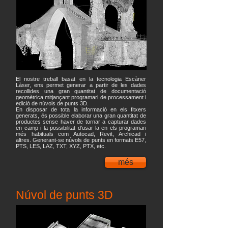
El nostre treball basat en la tecnologia Escàner
Làser, ens permet generar a partir de les dades
recollides una gran quantitat de documentació
geomètrica mitjançant programari de processament i
edició de núvols de punts 3D.
En disposar de tota la informació en els fitxers
generats, és possible elaborar una gran quantitat de
productes sense haver de tornar a capturar dades
en camp i la possibilitat d'usar-la en els programari
més habituals com Autocad, Revit, Archicad i
altres. Generant-se núvols de punts en formats E57,
PTS, LES, LAZ, TXT, XYZ, PTX, etc.
més
Núvol de punts 3D