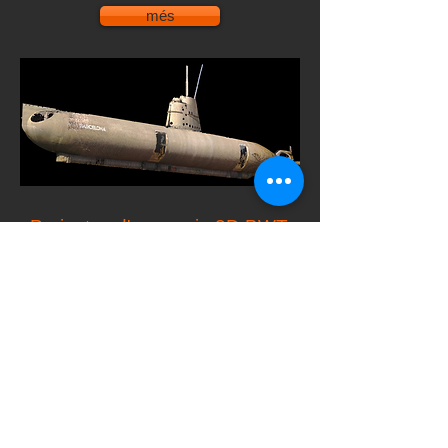
més
Projectes d'escaneig 3D BWT
(Ballast Water Treatment)
La clau per a la utilització competitiva és
poder capturar en 3D l'embarcació "en
funcionament" de forma ràpida, precisa i
econòmica. La disponibilitat primerenca
d'estudis 3D detallats i precisos a partir
de dades d'escaneig làser permet a les
drassanes avançar-se a planificar el
projecte, dissenyar el recondicionament i
adquirir materials llestos per començar a
treballar tan bon punt el vaixell arribi al