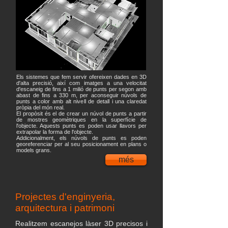
Els sistemes que fem servir ofereixen dades en 3D
d'alta precisió, així com imatges a una velocitat
d'escaneig de fins a 1 milió de punts per segon amb
abast de fins a 330 m, per aconseguir núvols de
punts a color amb alt nivell de detall i una claredat
pròpia del món real.
El propòsit és el de crear un núvol de punts a partir
de mostres geomètriques en la superfície de
l'objecte. Aquests punts es poden usar llavors per
extrapolar la forma de l'objecte.
Addicionalment, els núvols de punts es poden
georeferenciar per al seu posicionament en plans o
models grans.
més
Projectes d'enginyeria,
arquitectura i patrimoni
Realitzem escanejos làser 3D precisos i