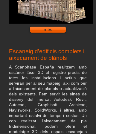
més
Escaneig d'edificis complets i
aixecament de plànols
A Scanphase España realitzem amb
escàner làser 3D el registre precís de
totes les instal·lacions i actius que
serviran per al seu mapeig, així com per
a l'aixecament de plànols o actualització
dels existents. Fem servir les eines de
disseny del mercat Autodesk Revit,
Autocad, Graphisoft Archicad,
Navisworks, SolidWorks, i altres, amb
important estalvi de temps i costos. Un
cop realitzat l'aixecament de pla
tridimensional, podem oferir el
modelatge 3D dels espais escanejats