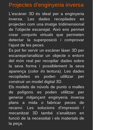
Projectes d'enginyeria inversa
L'escàner 3D és ideal per a enginyeria
inversa. Les dades recopilades es
projecten com una imatge tridimensional
de l'objecte escanejat. Això ens permet
crear conjunts virtuals que permeten
detectar la superposició i comprovar
lʻajust de les peces.
Es pot fer servir un escàner làser 3D per
escanejar/analitzar un objecte o entorn
del món real per recopilar dades sobre
la seva forma i possiblement la seva
aparença (color i/o textura). Les dades
recopilades es poden utilitzar per
construir un model digital 3D.
Els models de núvols de punts o malles
de polígons es poden utilitzar per
generar mitjançant enginyeria inversa
plans a mida o fabricar peces de
recanvi. Les solucions d'impressió /
mecanitzat 3D també s'analitzen en
funció de la necessitat i els materials de
la peça.