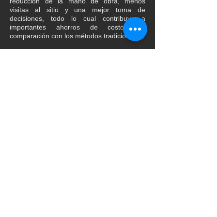
reducción de la mano de obra, menos
visitas al sitio y una mejor toma de
decisiones, todo lo cual contribuye a
importantes ahorros de costos en
comparación con los métodos tradicionales.
No posts published
in this language yet
Once posts are published,
you’ll see them here.