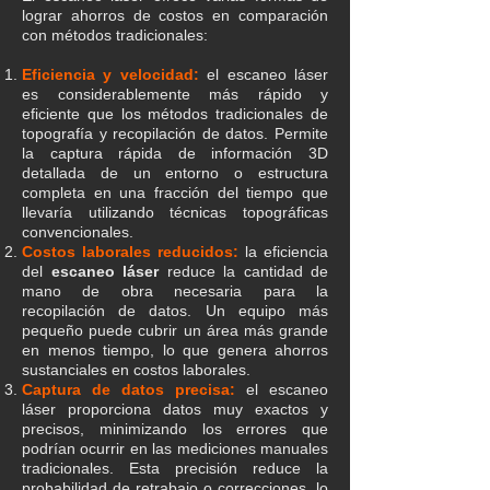
lograr ahorros de costos en comparación
con métodos tradicionales:​
Eficiencia y velocidad:
el escaneo láser
es considerablemente más rápido y
eficiente que los métodos tradicionales de
topografía y recopilación de datos. Permite
la captura rápida de información 3D
detallada de un entorno o estructura
completa en una fracción del tiempo que
llevaría utilizando técnicas topográficas
convencionales.
Costos laborales reducidos:
la eficiencia
del
escaneo láser
reduce la cantidad de
mano de obra necesaria para la
recopilación de datos. Un equipo más
pequeño puede cubrir un área más grande
en menos tiempo, lo que genera ahorros
sustanciales en costos laborales.
Captura de datos precisa:
el escaneo
láser proporciona datos muy exactos y
precisos, minimizando los errores que
podrían ocurrir en las mediciones manuales
tradicionales. Esta precisión reduce la
probabilidad de retrabajo o correcciones, lo