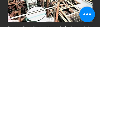
Conception d'un système de traitement des
eaux de ballast adapté (BWT)
Scanphase a entrepris une variété de projets
stimulants dans l'industrie du transport maritime et
a collaboré avec de nombreuses sociétés de
transport maritime à travers le monde. Notre
équipe possède une connaissance approfondie,
des années d'expérience dans le domaine et
utilise des équipements de pointe pour garantir le
niveau de professionnalisme approprié dans
chaque projet.
Scanphase collabore avec des entreprises
navales et des spécialistes sur le terrain et offre
des services de haute qualité aux compagnies
maritimes pour se conformer à la Convention sur
la gestion des eaux de ballast (BWM) dans tous
les ports espagnols (Valence, Algeciras,
Barcelone, Las Palmas, Bilbao, Santander ...) et le
sud de l'Europe.
L'utilisation du balayage laser dans la construction
navale est une technologie qui aide les chantiers
navals à livrer des projets plus rapidement, plus
efficacement et avec moins de risques.