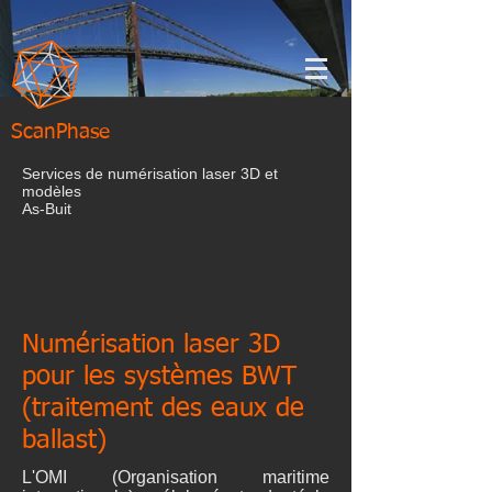
ScanPhase
Services de numérisation laser 3D et
modèles
As-Buit
Numérisation laser 3D
pour les systèmes BWT
(traitement des eaux de
ballast)
L'OMI (Organisation maritime