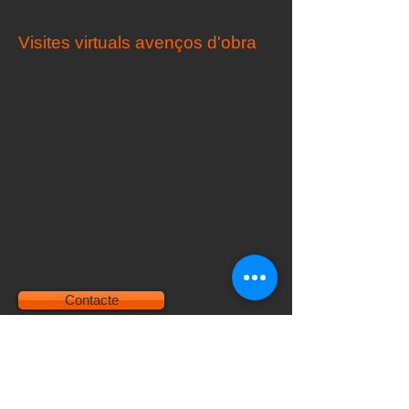
Visites virtuals avenços d'obra
Contacte
©
2015 - 2026
by ScanPhase -
Aviso Legal